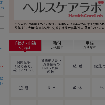
帯
助の
育て
に
職
い
健
能
審な