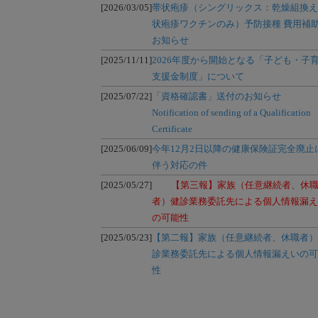
[2026/03/05]
帯状疱疹（シングリックス：乾燥組換え
状疱疹ワクチンのみ）予防接種 費用補
お知らせ
[2025/11/11]
2026年度から開始となる「子ども・子
支援金制度」について
[2025/07/22]
「資格確認書」送付のお知らせ
Notification of sending of a Qualification
Certificate
[2025/06/09]
今年12月2日以降の健康保険証完全廃止
伴う対応の件
[2025/05/27]
【第三報】家族（任意継続者、休
者）健診業務委託先による個人情報漏え
の可能性
[2025/05/23]
【第二報】家族（任意継続者、休職者）
診業務委託先による個人情報漏えいの可
性
[2025/04/03]
【注意喚起】厚労省職員を騙る不
電話について