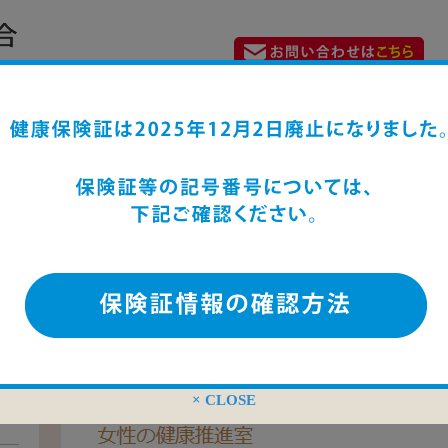
指導
に
ご
めに
× CLOSE
のバ